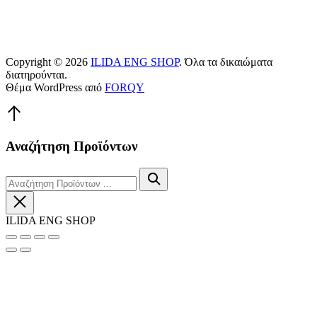
Copyright © 2026
ILIDA ENG SHOP
. Όλα τα δικαιώματα
διατηρούνται.
Θέμα WordPress από
FORQY
Επιστροφή
στην
κορυφή
Αναζήτηση Προϊόντων
Αναζήτηση
Αναζήτηση
Κλείσιμο
ILIDA ENG SHOP
Κλείσιμο
Μοιραστείτε
Πλήρης
Μεγέθυνση
(Esc)
οθόνη
/
Προηγούμενο
Επόμενο
σμίκρυνση